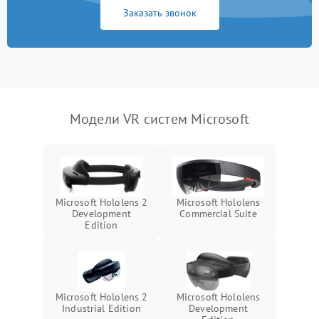
автоматического
1000 ₽
Подробнее →
Заказать звонок
отключения
Неисправность системы
защиты от короткого
1000 ₽
Подробнее →
замыкания
Повреждение системы
1000 ₽
Подробнее →
Модели VR систем Microsoft
защиты от перегрева
Неисправность системы
защиты от
1000 ₽
Подробнее →
перенапряжения
Microsoft Hololens 2
Microsoft Hololens
Development
Commercial Suite
Неисправность системы
1000 ₽
Подробнее →
Edition
защиты от замыкания
Повреждение системы
1000 ₽
Подробнее →
защиты от перегрузок
Microsoft Hololens 2
Microsoft Hololens
Неисправность системы
Industrial Edition
Development
1000 ₽
Подробнее →