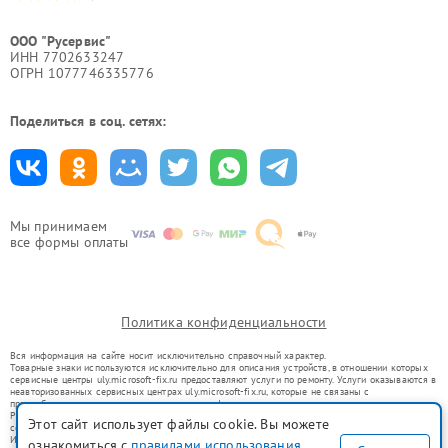
ООО "Русервис"
ИНН 7702633247
ОГРН 1077746335776
Поделиться в соц. сетях:
Мы принимаем
все формы оплаты
Политика конфиденциальности
Вся информация на сайте носит исключительно справочный характер.
Товарные знаки используются исключительно для описания устройств, в отношении которых
сервисные центры uly.microsoft-fix.ru предоставляют услуги по ремонту. Услуги оказываются в
неавторизованных сервисных центрах uly.microsoft-fix.ru, которые не связаны с
правообладателями товарных знаков или их официальными представителями.
Ремонт осуществляется для устройств, уже введенных в гражданский оборот в соответствии
Этот сайт использует файлы cookie. Вы можете
со статьей 1487 ГК РФ.
Использование товарных знаков не преследует цели индивидуализации услуг или введения
ознакомиться с
правилами использования