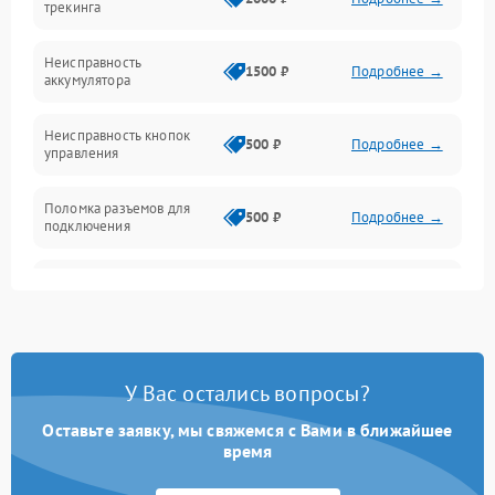
трекинга
Оптика
Неисправность
1500 ₽
Подробнее →
аккумулятора
Механика
Неисправность кнопок
500 ₽
Подробнее →
управления
Поломка разъемов для
500 ₽
Подробнее →
подключения
Неисправность системы
1000 ₽
Подробнее →
звука
Повреждение проводов
500 ₽
Подробнее →
У Вас остались вопросы?
Неисправность системы
1000 ₽
Подробнее →
защиты от перегрузок
Оставьте заявку, мы свяжемся с Вами в ближайшее
время
Поломка системы