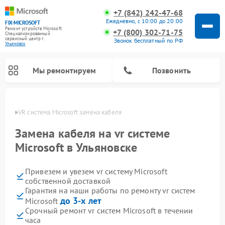
+7 (842) 242-47-68
Ежедневно, с 10:00 до 20:00
FIX-MICROSOFT
Ремонт устройств Microsoft
+7 (800) 302-71-75
Специализированный
cервисный центр г.
Звонок бесплатный по РФ
Ульяновск
Мы ремонтируем
Позвонить
новске
VR система Microsoft замена кабеля
Замена кабеля на vr системе
Microsoft в Ульяновске
Привезем и увезем vr систему Microsoft
собственной доставкой
Гарантия на наши работы по ремонту vr систем
до 3-х лет
Microsoft
Срочный ремонт vr систем Microsoft в течении
часа