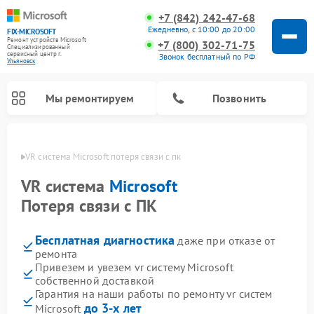
+7 (842) 242-47-68
Ежедневно, с 10:00 до 20:00
FIX-MICROSOFT
Ремонт устройств Microsoft
+7 (800) 302-71-75
Специализированный
cервисный центр г.
Звонок бесплатный по РФ
Ульяновск
Мы ремонтируем
Позвонить
новске
VR система Microsoft потеря связи с пк
VR система
Microsoft
Потеря связи с ПК
Бесплатная диагностика
даже при отказе от
ремонта
Привезем и увезем vr систему Microsoft
собственной доставкой
Гарантия на наши работы по ремонту vr систем
до 3-х лет
Microsoft