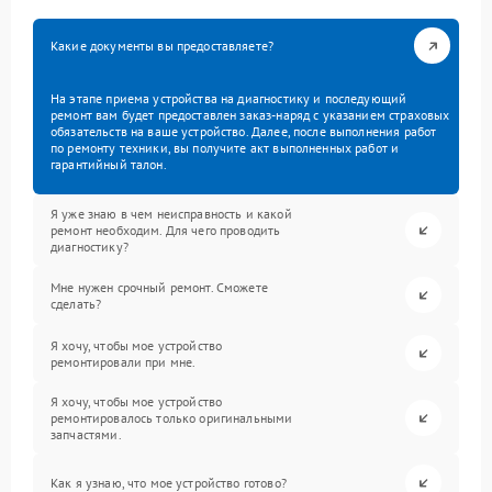
Какие документы вы предоставляете?
На этапе приема устройства на диагностику и последующий
ремонт вам будет предоставлен заказ-наряд с указанием страховых
обязательств на ваше устройство. Далее, после выполнения работ
по ремонту техники, вы получите акт выполненных работ и
гарантийный талон.
Я уже знаю в чем неисправность и какой
ремонт необходим. Для чего проводить
диагностику?
Мне нужен срочный ремонт. Сможете
сделать?
Я хочу, чтобы мое устройство
ремонтировали при мне.
Я хочу, чтобы мое устройство
ремонтировалось только оригинальными
запчастями.
Как я узнаю, что мое устройство готово?