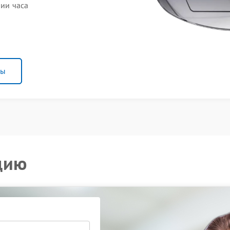
нии часа
ны
цию