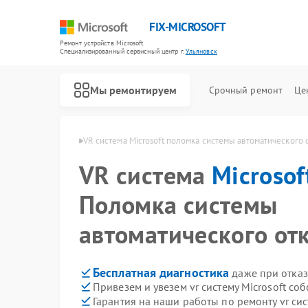
FIX-MICROSOFT
Ремонт устройств Microsoft
Специализированный cервисный центр г.
Ульяновск
Мы ремонтируем
Срочный ремонт
Це
crosoft в Ульяновске
VR система Microsoft поломка системы автоматического
VR система
Microsof
Поломка системы
автоматического от
Бесплатная диагностика
даже при отказ
Привезем и увезем vr систему Microsoft со
Гарантия на наши работы по ремонту vr сис