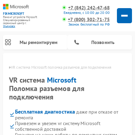
+7 (842) 242-47-68
Ежедневно, с 10:00 до 20:00
FIX-MICROSOFT
Ремонт устройств Microsoft
+7 (800) 302-71-75
Специализированный
cервисный центр г.
Звонок бесплатный по РФ
Ульяновск
Мы ремонтируем
Позвонить
новске
VR система Microsoft поломка разъемов для подключения
VR система
Microsoft
Поломка разъемов для
подключения
Бесплатная диагностика
даже при отказе от
ремонта
Привезем и увезем vr систему Microsoft
собственной доставкой
Гарантия на наши работы по ремонту vr систем