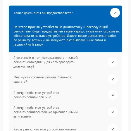
Какие документы вы предоставляете?
На этапе приема устройства на диагностику и последующий
ремонт вам будет предоставлен заказ-наряд с указанием страховых
обязательств на ваше устройство. Далее, после выполнения работ
по ремонту техники, вы получите акт выполненных работ и
гарантийный талон.
Я уже знаю в чем неисправность и какой
ремонт необходим. Для чего проводить
диагностику?
Мне нужен срочный ремонт. Сможете
сделать?
Я хочу, чтобы мое устройство
ремонтировали при мне.
Я хочу, чтобы мое устройство
ремонтировалось только оригинальными
запчастями.
Как я узнаю, что мое устройство готово?