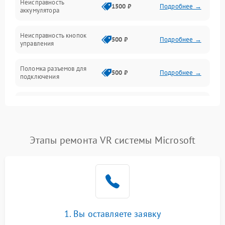
Неисправность
1500 ₽
Подробнее →
аккумулятора
Механика
Неисправность кнопок
500 ₽
Подробнее →
управления
Поломка разъемов для
500 ₽
Подробнее →
подключения
Неисправность системы
1000 ₽
Подробнее →
звука
Повреждение проводов
500 ₽
Подробнее →
Этапы ремонта VR системы Microsoft
Неисправность системы
1000 ₽
Подробнее →
защиты от перегрузок
Поломка системы
автоматического
1000 ₽
Подробнее →
отключения
1. Вы оставляете заявку