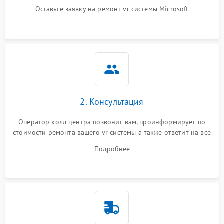
Оставьте заявку на ремонт vr системы Microsoft
Неисправность системы
защиты от короткого
1000 ₽
Подробнее →
замыкания
Повреждение системы
1000 ₽
Подробнее →
защиты от перегрева
Неисправность системы
защиты от
1000 ₽
Подробнее →
перенапряжения
2. Консультация
Оператор колл центра позвонит вам, проинформирует по
Неисправность системы
1000 ₽
Подробнее →
стоимости ремонта вашего vr системы а также ответит на все
защиты от замыкания
ваши вопросы.
Подробнее
Повреждение системы
1000 ₽
Подробнее →
защиты от перегрузок
Неисправность системы
1000 ₽
Подробнее →
защиты от перегрева