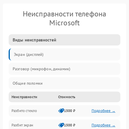
Неисправности телефона
Microsoft
Виды неисправностей
Экран (дисплей)
Разговор (микрофон, динамик)
Общие поломки
Неисправности
Стоимость
Проблемы связи
Разбито стекло
1500 ₽
Подробнее →
Камеры
Разбит экран
1500 ₽
Подробнее →
Проблемы с дисплеем и сенсором