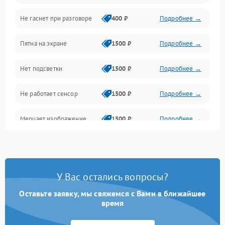
Не гаснет при разговоре
400 ₽
Подробнее →
Зарядка
Пятна на экране
1500 ₽
Подробнее →
Проблемы с питанием, зарядкой и аккумулятором
Нет подсветки
1500 ₽
Подробнее →
Проблемы с работой системы, корпусом и другие
Не работает сенсор
1500 ₽
Подробнее →
Мерцает изображение
1500 ₽
Подробнее →
Не работает 3D Touch
2400 ₽
Подробнее →
Не работает Face ID
4000 ₽
Подробнее →
У Вас остались вопросы?
Оставьте заявку, мы свяжемся с Вами в ближайшее
время