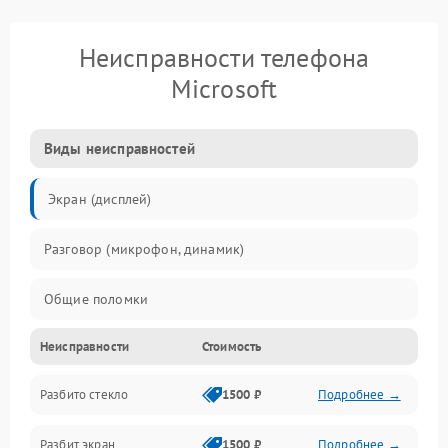
Неисправности телефона
Microsoft
Виды неисправностей
Экран (дисплей)
Разговор (микрофон, динамик)
Общие поломки
Неисправности
Стоимость
Проблемы связи
Разбито стекло
1500 ₽
Подробнее →
Камеры
Разбит экран
1500 ₽
Подробнее →