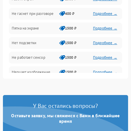
Проблемы с дисплеем и сенсором
Не гаснет при разговоре
400 ₽
Подробнее →
Зарядка
Пятна на экране
1500 ₽
Подробнее →
Проблемы с питанием, зарядкой и аккумулятором
Нет подсветки
1500 ₽
Подробнее →
Проблемы с работой системы, корпусом и другие
Не работает сенсор
1500 ₽
Подробнее →
Мерцает изображение
1500 ₽
Подробнее →
Не работает 3D Touch
2400 ₽
Подробнее →
Не работает Face ID
4000 ₽
Подробнее →
У Вас остались вопросы?
Оставьте заявку, мы свяжемся с Вами в ближайшее
время