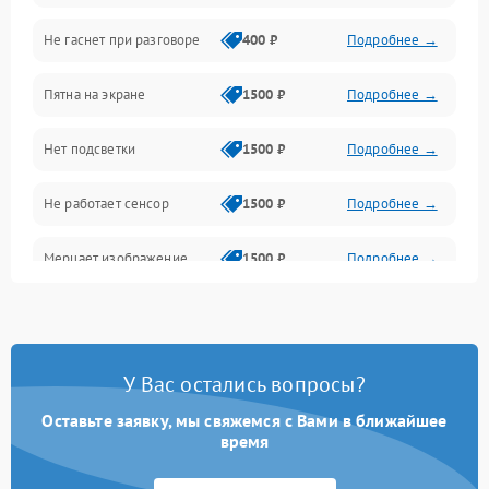
Не гаснет при разговоре
400 ₽
Подробнее →
Зарядка
Пятна на экране
1500 ₽
Подробнее →
Проблемы с питанием, зарядкой и аккумулятором
Нет подсветки
1500 ₽
Подробнее →
Проблемы с работой системы, корпусом и другие
Не работает сенсор
1500 ₽
Подробнее →
Мерцает изображение
1500 ₽
Подробнее →
Не работает 3D Touch
2400 ₽
Подробнее →
Не работает Face ID
4000 ₽
Подробнее →
У Вас остались вопросы?
Оставьте заявку, мы свяжемся с Вами в ближайшее
время