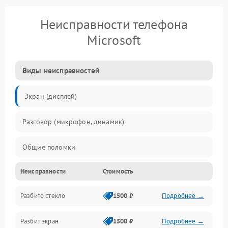
Неисправности телефона
Microsoft
Виды неисправностей
Экран (дисплей)
Разговор (микрофон, динамик)
Общие поломки
Неисправности
Стоимость
Проблемы связи
Разбито стекло
1500 ₽
Подробнее →
Камеры
Разбит экран
1500 ₽
Подробнее →
Проблемы с дисплеем и сенсором