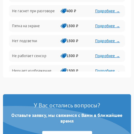
Не гаснет при разговоре
400 ₽
Подробнее →
Зарядка
Пятна на экране
1500 ₽
Подробнее →
Проблемы с питанием, зарядкой и аккумулятором
Нет подсветки
1500 ₽
Подробнее →
Проблемы с работой системы, корпусом и другие
Не работает сенсор
1500 ₽
Подробнее →
Мерцает изображение
1500 ₽
Подробнее →
Не работает 3D Touch
2400 ₽
Подробнее →
Не работает Face ID
4000 ₽
Подробнее →
У Вас остались вопросы?
Оставьте заявку, мы свяжемся с Вами в ближайшее
время