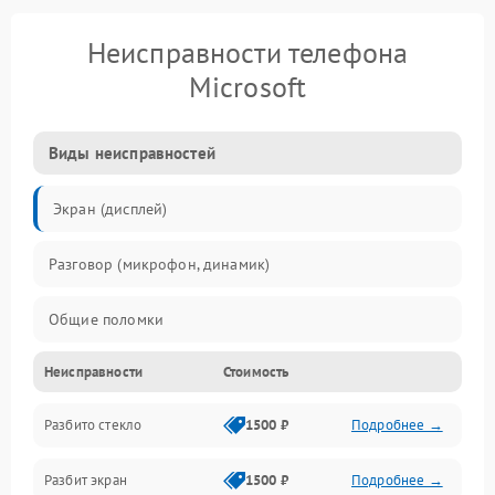
Неисправности телефона
Microsoft
Виды неисправностей
Экран (дисплей)
Разговор (микрофон, динамик)
Общие поломки
Неисправности
Стоимость
Проблемы связи
Разбито стекло
1500 ₽
Подробнее →
Камеры
Разбит экран
1500 ₽
Подробнее →
Проблемы с дисплеем и сенсором