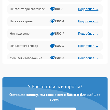
Не гаснет при разговоре
400 ₽
Подробнее →
Зарядка
Пятна на экране
1500 ₽
Подробнее →
Проблемы с питанием, зарядкой и аккумулятором
Нет подсветки
1500 ₽
Подробнее →
Проблемы с работой системы, корпусом и другие
Не работает сенсор
1500 ₽
Подробнее →
Мерцает изображение
1500 ₽
Подробнее →
Не работает 3D Touch
2400 ₽
Подробнее →
Не работает Face ID
4000 ₽
Подробнее →
У Вас остались вопросы?
Оставьте заявку, мы свяжемся с Вами в ближайшее
время