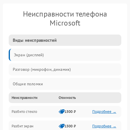
Неисправности телефона
Microsoft
Виды неисправностей
Экран (дисплей)
Разговор (микрофон, динамик)
Общие поломки
Неисправности
Стоимость
Проблемы связи
Разбито стекло
1500 ₽
Подробнее →
Камеры
Разбит экран
1500 ₽
Подробнее →
Проблемы с дисплеем и сенсором