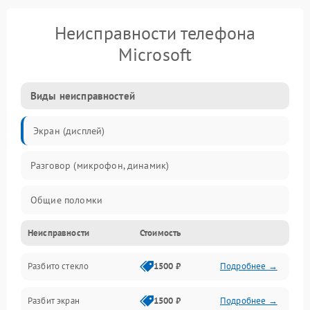
Неисправности телефона
Microsoft
Виды неисправностей
Экран (дисплей)
Разговор (микрофон, динамик)
Общие поломки
Неисправности
Стоимость
Проблемы связи
Разбито стекло
1500 ₽
Подробнее →
Камеры
Разбит экран
1500 ₽
Подробнее →
Проблемы с дисплеем и сенсором