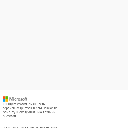
СЦ uly.microsoft-fix.ru - сеть
сервисных центров в Ульяновске по
ремонту и обслуживанию техники
Microsoft
2021-2026 © СЦ uly.microsoft-fix.ru