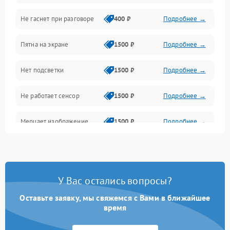
Не гаснет при разговоре
400 ₽
Подробнее →
Зарядка
Пятна на экране
1500 ₽
Подробнее →
Проблемы с питанием, зарядкой и аккумулятором
Нет подсветки
1500 ₽
Подробнее →
Проблемы с работой системы, корпусом и другие
Не работает сенсор
1500 ₽
Подробнее →
Мерцает изображение
1500 ₽
Подробнее →
Не работает 3D Touch
2400 ₽
Подробнее →
Не работает Face ID
4000 ₽
Подробнее →
У Вас остались вопросы?
Оставьте заявку, мы свяжемся с Вами в ближайшее
время