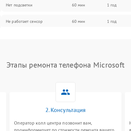
Нет подсветки
60 мин
1 год
Не работает сенсор
60 мин
1 год
Мерцает изображение
60 мин
1 год
Не работает 3D Touch
60 мин
1 год
Этапы ремонта телефона Microsoft
Не работает Face ID
60 мин
1 год
2. Консультация
Оператор колл центра позвонит вам,
проинформирует по стоимости ремонта вашего