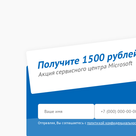
Получите 1500 рубле
Акция сервисного центра Microsoft
Отправляя, Вы соглашаетесь с
политикой конфиденциально