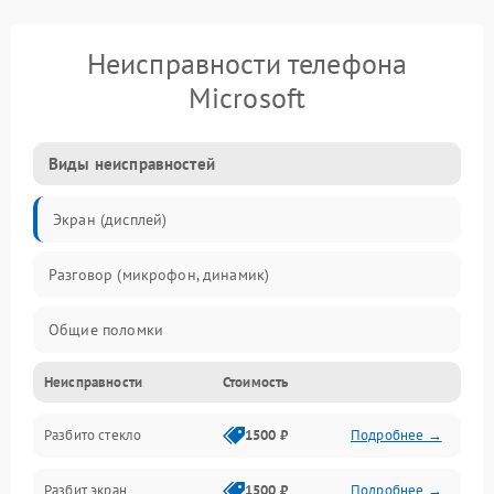
Неисправности телефона
Microsoft
Виды неисправностей
Экран (дисплей)
Разговор (микрофон, динамик)
Общие поломки
Неисправности
Стоимость
Проблемы связи
Разбито стекло
1500 ₽
Подробнее →
Камеры
Разбит экран
1500 ₽
Подробнее →