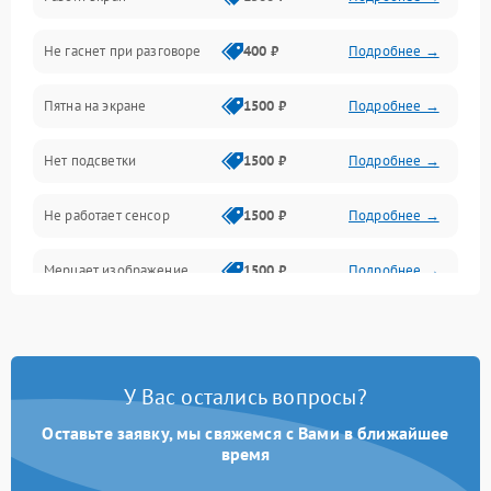
Проблемы с дисплеем и сенсором
Не гаснет при разговоре
400 ₽
Подробнее →
Зарядка
Пятна на экране
1500 ₽
Подробнее →
Проблемы с питанием, зарядкой и аккумулятором
Нет подсветки
1500 ₽
Подробнее →
Проблемы с работой системы, корпусом и другие
Не работает сенсор
1500 ₽
Подробнее →
Мерцает изображение
1500 ₽
Подробнее →
Не работает 3D Touch
2400 ₽
Подробнее →
Не работает Face ID
4000 ₽
Подробнее →
У Вас остались вопросы?
Оставьте заявку, мы свяжемся с Вами в ближайшее
время