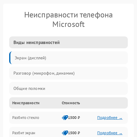
Неисправности телефона
Microsoft
Виды неисправностей
Экран (дисплей)
Разговор (микрофон, динамик)
Общие поломки
Неисправности
Стоимость
Проблемы связи
Разбито стекло
1500 ₽
Подробнее →
Камеры
Разбит экран
1500 ₽
Подробнее →
Проблемы с дисплеем и сенсором