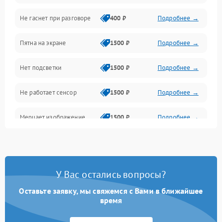
Не гаснет при разговоре
400 ₽
Подробнее →
Зарядка
Пятна на экране
1500 ₽
Подробнее →
Проблемы с питанием, зарядкой и аккумулятором
Нет подсветки
1500 ₽
Подробнее →
Проблемы с работой системы, корпусом и другие
Не работает сенсор
1500 ₽
Подробнее →
Мерцает изображение
1500 ₽
Подробнее →
Не работает 3D Touch
2400 ₽
Подробнее →
Не работает Face ID
4000 ₽
Подробнее →
У Вас остались вопросы?
Оставьте заявку, мы свяжемся с Вами в ближайшее
время