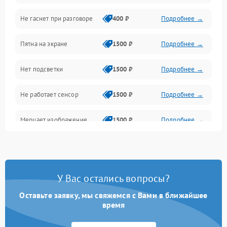
Не гаснет при разговоре
400 ₽
Подробнее →
Зарядка
Пятна на экране
1500 ₽
Подробнее →
Проблемы с питанием, зарядкой и аккумулятором
Нет подсветки
1500 ₽
Подробнее →
Проблемы с работой системы, корпусом и другие
Не работает сенсор
1500 ₽
Подробнее →
Мерцает изображение
1500 ₽
Подробнее →
Не работает 3D Touch
2400 ₽
Подробнее →
Не работает Face ID
4000 ₽
Подробнее →
У Вас остались вопросы?
Оставьте заявку, мы свяжемся с Вами в ближайшее
время