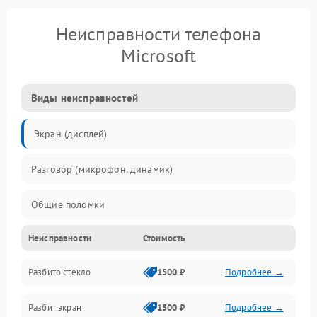
Неисправности телефона
Microsoft
Виды неисправностей
Экран (дисплей)
Разговор (микрофон, динамик)
Общие поломки
Неисправности
Стоимость
Проблемы связи
Разбито стекло
1500 ₽
Подробнее →
Камеры
Разбит экран
1500 ₽
Подробнее →
Проблемы с дисплеем и сенсором