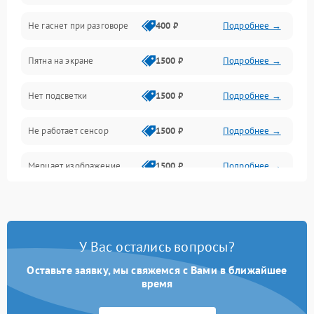
Не гаснет при разговоре
400 ₽
Подробнее →
Зарядка
Пятна на экране
1500 ₽
Подробнее →
Проблемы с питанием, зарядкой и аккумулятором
Нет подсветки
1500 ₽
Подробнее →
Проблемы с работой системы, корпусом и другие
Не работает сенсор
1500 ₽
Подробнее →
Мерцает изображение
1500 ₽
Подробнее →
Не работает 3D Touch
2400 ₽
Подробнее →
Не работает Face ID
4000 ₽
Подробнее →
У Вас остались вопросы?
Оставьте заявку, мы свяжемся с Вами в ближайшее
время