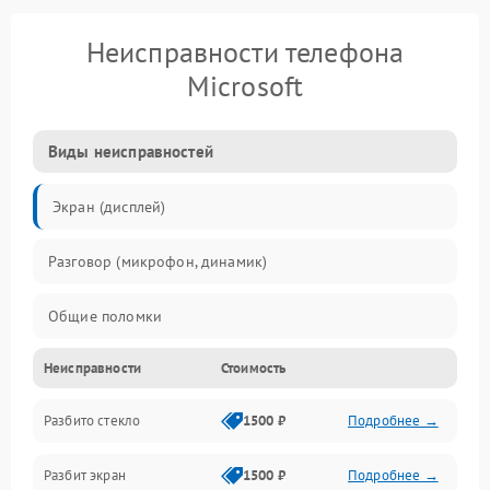
Неисправности телефона
Microsoft
Виды неисправностей
Экран (дисплей)
Разговор (микрофон, динамик)
Общие поломки
Неисправности
Стоимость
Проблемы связи
Разбито стекло
1500 ₽
Подробнее →
Камеры
Разбит экран
1500 ₽
Подробнее →
Проблемы с дисплеем и сенсором