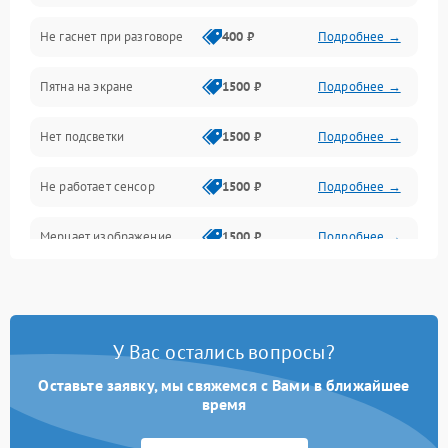
Не гаснет при разговоре
400 ₽
Подробнее →
Зарядка
Пятна на экране
1500 ₽
Подробнее →
Проблемы с питанием, зарядкой и аккумулятором
Нет подсветки
1500 ₽
Подробнее →
Проблемы с работой системы, корпусом и другие
Не работает сенсор
1500 ₽
Подробнее →
Мерцает изображение
1500 ₽
Подробнее →
Не работает 3D Touch
2400 ₽
Подробнее →
Не работает Face ID
4000 ₽
Подробнее →
У Вас остались вопросы?
Оставьте заявку, мы свяжемся с Вами в ближайшее
время