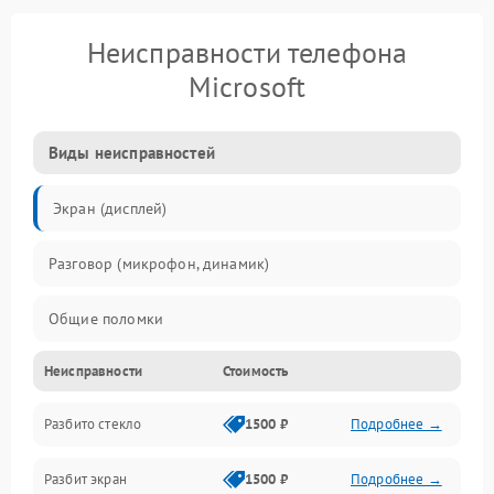
Неисправности телефона
Microsoft
Виды неисправностей
Экран (дисплей)
Разговор (микрофон, динамик)
Общие поломки
Неисправности
Стоимость
Проблемы связи
Разбито стекло
1500 ₽
Подробнее →
Камеры
Разбит экран
1500 ₽
Подробнее →
Проблемы с дисплеем и сенсором