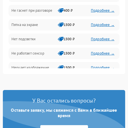
Не гаснет при разговоре
400 ₽
Подробнее →
Зарядка
Пятна на экране
1500 ₽
Подробнее →
Проблемы с питанием, зарядкой и аккумулятором
Нет подсветки
1500 ₽
Подробнее →
Проблемы с работой системы, корпусом и другие
Не работает сенсор
1500 ₽
Подробнее →
Мерцает изображение
1500 ₽
Подробнее →
Не работает 3D Touch
2400 ₽
Подробнее →
Не работает Face ID
4000 ₽
Подробнее →
У Вас остались вопросы?
Оставьте заявку, мы свяжемся с Вами в ближайшее
время