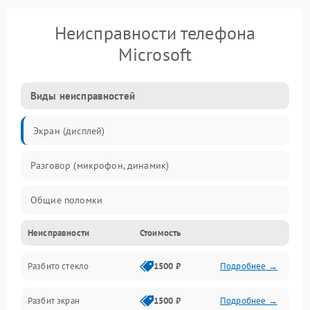
Неисправности телефона
Microsoft
Виды неисправностей
Экран (дисплей)
Разговор (микрофон, динамик)
Общие поломки
Неисправности
Стоимость
Проблемы связи
Разбито стекло
1500 ₽
Подробнее →
Камеры
Разбит экран
1500 ₽
Подробнее →
Проблемы с дисплеем и сенсором