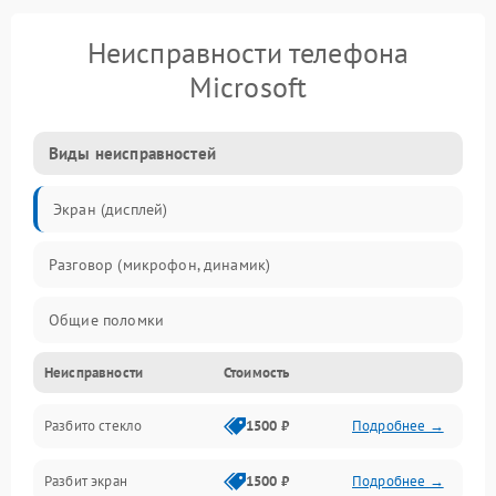
Неисправности телефона
Microsoft
Виды неисправностей
Экран (дисплей)
Разговор (микрофон, динамик)
Общие поломки
Неисправности
Стоимость
Проблемы связи
Разбито стекло
1500 ₽
Подробнее →
Камеры
Разбит экран
1500 ₽
Подробнее →
Проблемы с дисплеем и сенсором