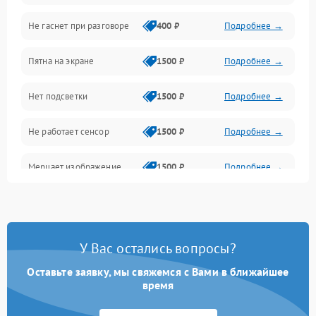
Не гаснет при разговоре
400 ₽
Подробнее →
Зарядка
Пятна на экране
1500 ₽
Подробнее →
Проблемы с питанием, зарядкой и аккумулятором
Нет подсветки
1500 ₽
Подробнее →
Проблемы с работой системы, корпусом и другие
Не работает сенсор
1500 ₽
Подробнее →
Мерцает изображение
1500 ₽
Подробнее →
Не работает 3D Touch
2400 ₽
Подробнее →
Не работает Face ID
4000 ₽
Подробнее →
У Вас остались вопросы?
Оставьте заявку, мы свяжемся с Вами в ближайшее
время