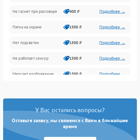
Не гаснет при разговоре
400 ₽
Подробнее →
Зарядка
Пятна на экране
1500 ₽
Подробнее →
Проблемы с питанием, зарядкой и аккумулятором
Нет подсветки
1500 ₽
Подробнее →
Проблемы с работой системы, корпусом и другие
Не работает сенсор
1500 ₽
Подробнее →
Мерцает изображение
1500 ₽
Подробнее →
Не работает 3D Touch
2400 ₽
Подробнее →
Не работает Face ID
4000 ₽
Подробнее →
У Вас остались вопросы?
Оставьте заявку, мы свяжемся с Вами в ближайшее
время