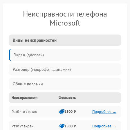
Неисправности телефона
Microsoft
Виды неисправностей
Экран (дисплей)
Разговор (микрофон, динамик)
Общие поломки
Неисправности
Стоимость
Проблемы связи
Разбито стекло
1500 ₽
Подробнее →
Камеры
Разбит экран
1500 ₽
Подробнее →
Проблемы с дисплеем и сенсором