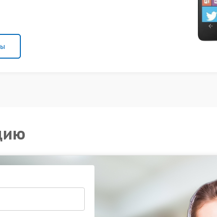
ны
цию