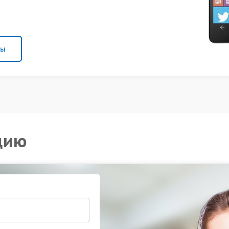
ны
цию