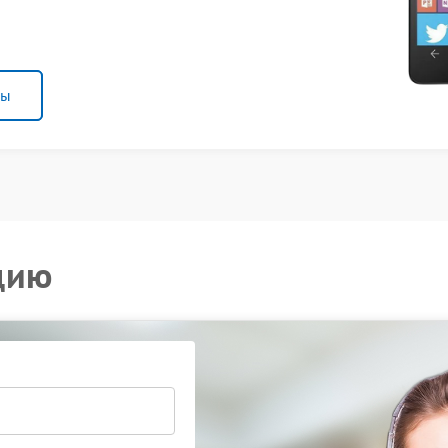
ны
цию