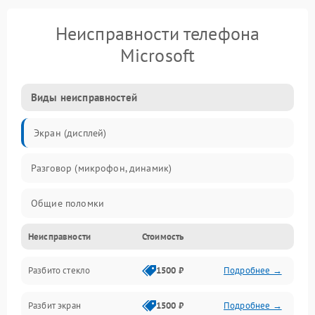
Неисправности телефона
Microsoft
Виды неисправностей
Экран (дисплей)
Разговор (микрофон, динамик)
Общие поломки
Неисправности
Стоимость
Проблемы связи
Разбито стекло
1500 ₽
Подробнее →
Камеры
Разбит экран
1500 ₽
Подробнее →
Проблемы с дисплеем и сенсором