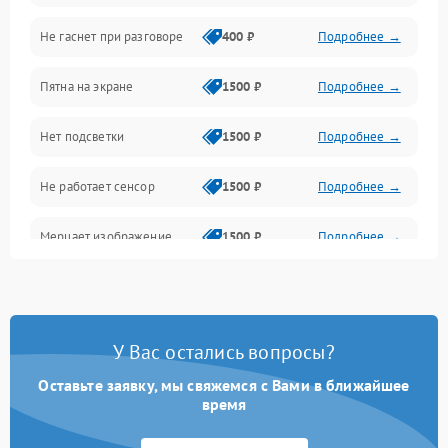
Не гаснет при разговоре
400 ₽
Подробнее →
Зарядка
Пятна на экране
1500 ₽
Подробнее →
Проблемы с питанием, зарядкой и аккумулятором
Нет подсветки
1500 ₽
Подробнее →
Проблемы с работой системы, корпусом и другие
Не работает сенсор
1500 ₽
Подробнее →
Мерцает изображение
1500 ₽
Подробнее →
Не работает 3D Touch
2400 ₽
Подробнее →
Не работает Face ID
4000 ₽
Подробнее →
У Вас остались вопросы?
Оставьте заявку, мы свяжемся с Вами в ближайшее
время