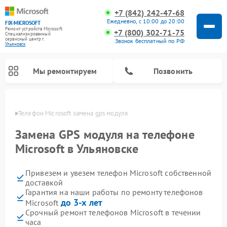
+7 (842) 242-47-68
Ежедневно, с 10:00 до 20:00
FIX-MICROSOFT
Ремонт устройств Microsoft
+7 (800) 302-71-75
Специализированный
cервисный центр г.
Звонок бесплатный по РФ
Ульяновск
Мы ремонтируем
Позвонить
овске
Телефон Microsoft замена gps модуля
Замена GPS модуля на телефоне
Microsoft в Ульяновске
Привезем и увезем телефон Microsoft собственной
доставкой
Гарантия на наши работы по ремонту телефонов
до 3-х лет
Microsoft
Срочный ремонт телефонов Microsoft в течении
часа