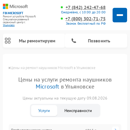
+7 (842) 242-47-68
Ежедневно, с 10:00 до 20:00
FIX-MICROSOFT
Ремонт устройств Microsoft
+7 (800) 302-71-75
Специализированный
cервисный центр г.
Звонок бесплатный по РФ
Ульяновск
Мы ремонтируем
Позвонить
Цены
Цены на ремонт наушников Microsoft в Ульяновске
Цены на услуги ремонта наушников
Microsoft
в Ульяновске
Цены актуальны на текущую дату 09.08.2026
Услуги
Неисправности
Профилактическая чистка