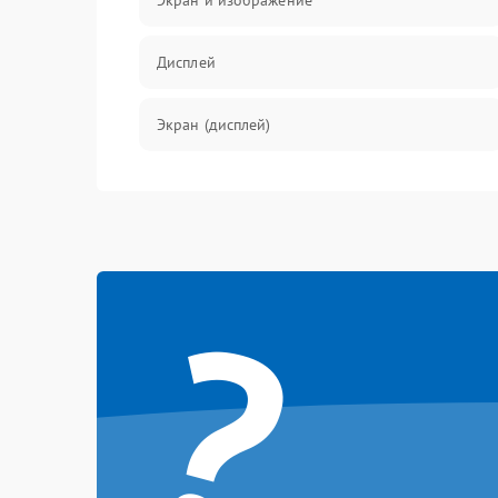
Экран и изображение
Дисплей
Экран (дисплей)
Связь
Разговор (микрофон, динамик)
?
Перегрев и нестабильная работа
Влага и механические повреждения
Сеть и интернет