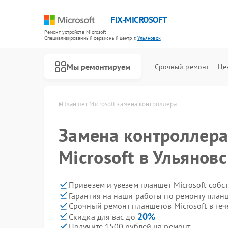
FIX-MICROSOFT
Ремонт устройств Microsoft
Специализированный cервисный центр г.
Ульяновск
Мы ремонтируем
Срочный ремонт
Це
rosoft в Ульяновске
Планшет Microsoft замена контроллера
Замена контроллера
Microsoft в Ульянов
Привезем и увезем планшет Microsoft собс
Гарантия на наши работы по ремонту планш
Срочный ремонт планшетов Microsoft в теч
20%
Скидка для вас до
Получите 1500 рублей на ремонт