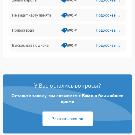
Забыл пароль
690 ₽
Подробнее →
Экран (дисплей)
Не видит карту памяти
690 ₽
Подробнее →
Связь
Попала вода
690 ₽
Подробнее →
Разговор (микрофон, динамик)
Выскакивает ошибка
690 ₽
Подробнее →
Перегрев и нестабильная работа
Влага и механические повреждения
Сеть и интернет
У Вас остались вопросы?
Зарядка и разъёмы
Оставьте заявку, мы свяжемся с Вами в ближайшее
время
Программные сбои
Заказать звонок
Память и данные