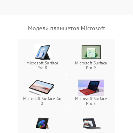
Режим работы
Связь и беспроводные модули
Модели планшетов Microsoft
Камера
Сенсорное управление
Проблемы с механикой
Microsoft Surface
Microsoft Surface
Pro 8
Pro 9
Питание и аккумулятор
Кнопки и органы управления
Microsoft Surface Go
Microsoft Surface
2
Pro 7
Звук и аудио
Камеры