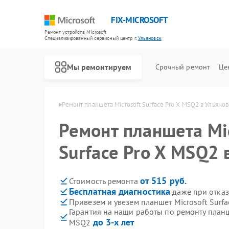
FIX-MICROSOFT
Ремонт устройств Microsoft
Специализированный cервисный центр г.
Ульяновск
Мы ремонтируем
Срочный ремонт
Це
rosoft в Ульяновске
Ремонт планшета Microsoft Surface Pro X MSQ2 в Ульяно
Ремонт планшета Mi
Surface Pro X MSQ2 
от 515 руб.
Стоимость ремонта
Бесплатная диагностика
даже при отказ
Привезем и увезем планшет Microsoft Surf
Гарантия на наши работы по ремонту планше
до 3-х лет
MSQ2