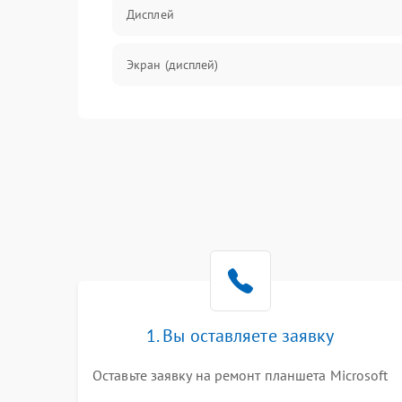
Дисплей
Экран (дисплей)
Связь
Разговор (микрофон, динамик)
Перегрев и нестабильная работа
Влага и механические повреждения
Сеть и интернет
1. Вы оставляете заявку
Зарядка и разъёмы
Оставьте заявку на ремонт планшета Microsoft