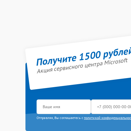
Получите 1500 рубле
Акция сервисного центра Microsoft
Отправляя, Вы соглашаетесь с
политикой конфиденциально