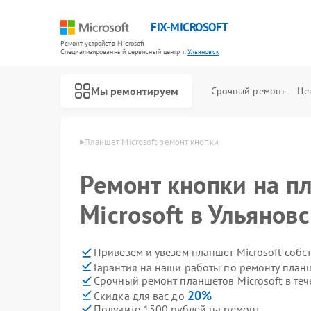
FIX-MICROSOFT
Ремонт устройств Microsoft
Специализированный cервисный центр г.
Ульяновск
Мы ремонтируем
Срочный ремонт
Це
rosoft в Ульяновске
Планшет Microsoft ремонт кнопки
Ремонт кнопки на п
Microsoft в Ульянов
Привезем и увезем планшет Microsoft собс
Гарантия на наши работы по ремонту планш
Срочный ремонт планшетов Microsoft в теч
20%
Скидка для вас до
Получите 1500 рублей на ремонт