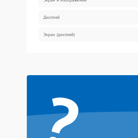
Экран и изображение
Дисплей
Экран (дисплей)
Связь
Разговор (микрофон, динамик)
?
Перегрев и нестабильная работа
Влага и механические повреждения
Сеть и интернет