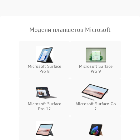
Режим работы
Связь и беспроводные модули
Модели планшетов Microsoft
Камера
Сенсорное управление
Проблемы с механикой
Microsoft Surface
Microsoft Surface
Pro 8
Pro 9
Питание и аккумулятор
Кнопки и органы управления
Microsoft Surface
Microsoft Surface Go
Pro 12
2
Звук и аудио
Камеры