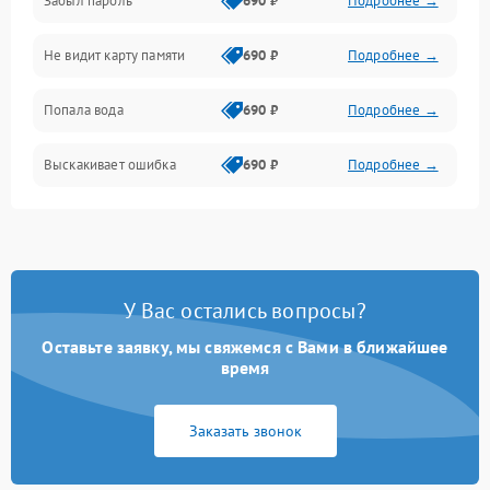
Забыл пароль
690 ₽
Подробнее →
Экран (дисплей)
Не видит карту памяти
690 ₽
Подробнее →
Связь
Попала вода
690 ₽
Подробнее →
Разговор (микрофон, динамик)
Выскакивает ошибка
690 ₽
Подробнее →
Перегрев и нестабильная работа
Влага и механические повреждения
Сеть и интернет
У Вас остались вопросы?
Зарядка и разъёмы
Оставьте заявку, мы свяжемся с Вами в ближайшее
время
Программные сбои
Заказать звонок
Память и данные