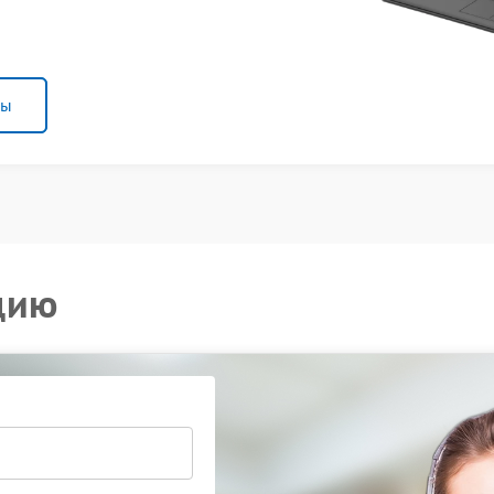
ны
цию