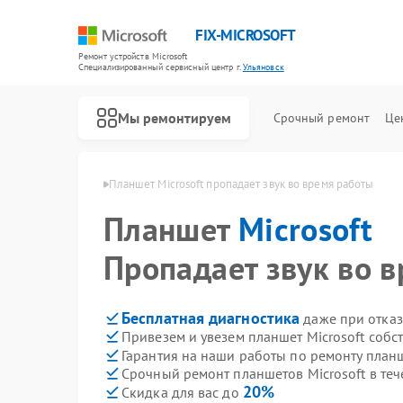
FIX-MICROSOFT
Ремонт устройств Microsoft
Специализированный cервисный центр г.
Ульяновск
Мы ремонтируем
Срочный ремонт
Це
rosoft в Ульяновске
Планшет Microsoft пропадает звук во время работы
Планшет
Microsoft
Пропадает звук во 
Бесплатная диагностика
даже при отказ
Привезем и увезем планшет Microsoft собс
Гарантия на наши работы по ремонту планш
Срочный ремонт планшетов Microsoft в теч
20%
Скидка для вас до