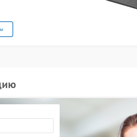
ны
цию