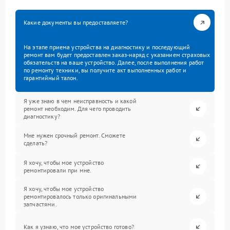
Какие документы вы предоставляете?
На этапе приема устройства на диагностику и последующий
ремонт вам будет предоставлен заказ-наряд с указанием страховых
обязательств на ваше устройство. Далее, после выполнения работ
по ремонту техники, вы получите акт выполненных работ и
гарантийный талон.
Я уже знаю в чем неисправность и какой
ремонт необходим. Для чего проводить
диагностику?
Мне нужен срочный ремонт. Сможете
сделать?
Я хочу, чтобы мое устройство
ремонтировали при мне.
Я хочу, чтобы мое устройство
ремонтировалось только оригинальными
запчастями.
Как я узнаю, что мое устройство готово?