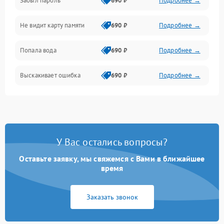
Забыл пароль
690 ₽
Подробнее →
Экран (дисплей)
Не видит карту памяти
690 ₽
Подробнее →
Связь
Попала вода
690 ₽
Подробнее →
Разговор (микрофон, динамик)
Выскакивает ошибка
690 ₽
Подробнее →
Перегрев и нестабильная работа
Влага и механические повреждения
Сеть и интернет
У Вас остались вопросы?
Зарядка и разъёмы
Оставьте заявку, мы свяжемся с Вами в ближайшее
время
Программные сбои
Заказать звонок
Память и данные