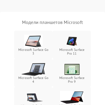
Режим работы
Связь и беспроводные модули
Модели планшетов Microsoft
Камера
Сенсорное управление
Проблемы с механикой
Microsoft Surface Go
Microsoft Surface
3
Pro 11
Питание и аккумулятор
Кнопки и органы управления
Microsoft Surface Go
Microsoft Surface
4
Pro 9
Звук и аудио
Камеры