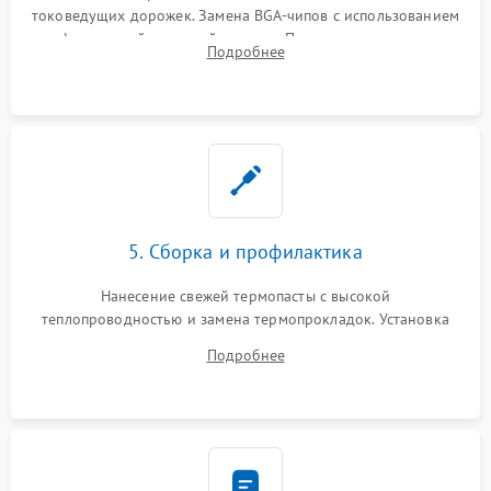
токоведущих дорожек. Замена BGA-чипов с использованием
инфракрасной паяльной станции. Прошивка микросхемы
Подробнее
BIOS или замена поврежденных портов USB
5. Сборка и профилактика
Нанесение свежей термопасты с высокой
теплопроводностью и замена термопрокладок. Установка
системы охлаждения, подключение всех внутренних
Подробнее
шлейфов, модулей памяти и накопителей. Предварительная
сборка корпуса.