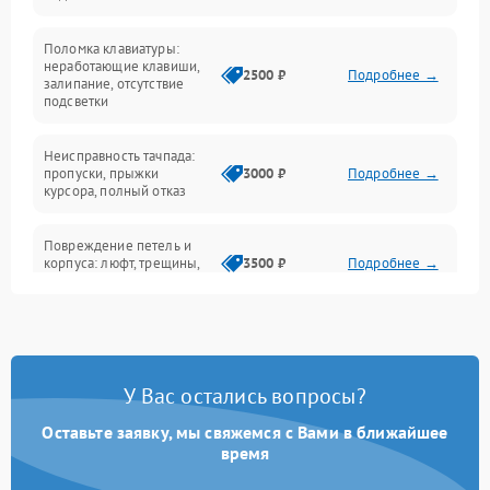
Электрические и системные сбои
Поломка клавиатуры:
Интерфейсные проблемы
неработающие клавиши,
2500 ₽
Подробнее →
залипание, отсутствие
подсветки
Батарея
Неисправность тачпада:
Сеть и интернет
пропуски, прыжки
3000 ₽
Подробнее →
курсора, полный отказ
Система охлаждения
Повреждение петель и
корпуса: люфт, трещины,
3500 ₽
Подробнее →
деформация
Проблемы аккумулятора:
быстрая разрядка,
2500 ₽
Подробнее →
невозможность зарядки,
вздутие
У Вас остались вопросы?
Оставьте заявку, мы свяжемся с Вами в ближайшее
Неисправность зарядного
время
устройства или разъёма
2000 ₽
Подробнее →
питания