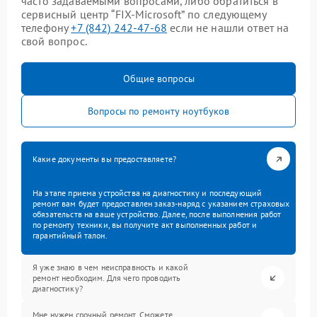
часто задаваемыми вопросами, либо обратиться в
сервисный центр “FIX-Microsoft” по следующему
телефону
+7 (842) 242-47-68
если не нашли ответ на
свой вопрос.
Общие вопросы
Вопросы по ремонту ноутбуков
Какие документы вы предоставляете?
На этапе приема устройства на диагностику и последующий
ремонт вам будет предоставлен заказ-наряд с указанием страховых
обязательств на ваше устройство. Далее, после выполнения работ
по ремонту техники, вы получите акт выполненных работ и
гарантийный талон.
Я уже знаю в чем неисправность и какой
ремонт необходим. Для чего проводить
диагностику?
Мне нужен срочный ремонт. Сможете