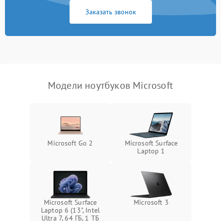
Заказать звонок
Перегрев из‑за пыли,
износа термопасты или
2500 ₽
Подробнее →
неисправности кулера
Выход из строя SSD или
HDD: медленная загрузка,
3000 ₽
Подробнее →
ошибки чтения,
пропадание диска
Модели ноутбуков Microsoft
Неисправность
оперативной памяти:
2000 ₽
Подробнее →
вылеты приложений,
синие экраны
Microsoft Go 2
Microsoft Surface
Laptop 1
Проблемы Wi‑Fi или
2500 ₽
Подробнее →
Bluetooth модулей
Microsoft Surface
Microsoft 3
Laptop 6 (13", Intel
Ultra 7, 64 ГБ, 1 ТБ