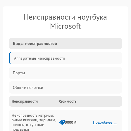
Неисправности ноутбука
Microsoft
Виды неисправностей
Аппаратные неисправности
Порты
Общие поломки
Неисправности
Стоимость
Устройства
Неисправность матрицы:
Программные ошибки
битые пиксели, мерцание,
5000 ₽
Подробнее →
полосы, отсутствие
подсветки