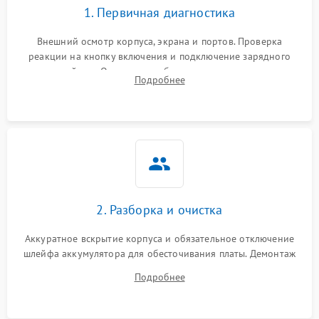
1. Первичная диагностика
Внешний осмотр корпуса, экрана и портов. Проверка
реакции на кнопку включения и подключение зарядного
устройства. Оценка потребления тока с помощью
Подробнее
лабораторного блока питания для локализации проблемы.
2. Разборка и очистка
Аккуратное вскрытие корпуса и обязательное отключение
шлейфа аккумулятора для обесточивания платы. Демонтаж
системы охлаждения, очистка кулера от пыли и удаление
Подробнее
высохшей термопасты с кристаллов чипов.