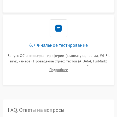
сборка корпуса.
6. Финальное тестирование
Запуск ОС и проверка периферии (клавиатура, тачпад, Wi-Fi,
звук, камера). Проведение стресс-тестов (AIDA64, FurMark)
для контроля температурного режима и стабильности
Подробнее
системы под пиковой нагрузкой.
FAQ. Ответы на вопросы