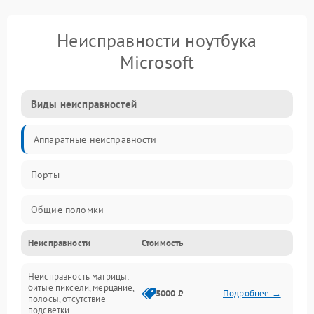
Неисправности ноутбука
Microsoft
Виды неисправностей
Аппаратные неисправности
Порты
Общие поломки
Неисправности
Стоимость
Устройства
Неисправность матрицы:
Программные ошибки
битые пиксели, мерцание,
5000 ₽
Подробнее →
полосы, отсутствие
подсветки