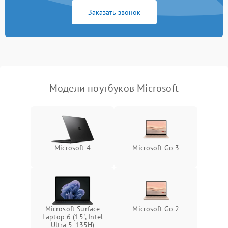
Заказать звонок
Перегрев из‑за пыли,
износа термопасты или
2500 ₽
Подробнее →
неисправности кулера
Выход из строя SSD или
HDD: медленная загрузка,
3000 ₽
Подробнее →
ошибки чтения,
пропадание диска
Модели ноутбуков Microsoft
Неисправность
оперативной памяти:
2000 ₽
Подробнее →
вылеты приложений,
синие экраны
Microsoft 4
Microsoft Go 3
Проблемы Wi‑Fi или
2500 ₽
Подробнее →
Bluetooth модулей
Microsoft Surface
Microsoft Go 2
Laptop 6 (15", Intel
Ultra 5-135H)