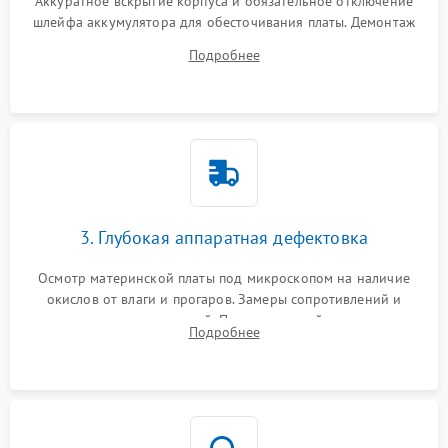
Аккуратное вскрытие корпуса и обязательное отключение
шлейфа аккумулятора для обесточивания платы. Демонтаж
системы охлаждения, очистка кулера от пыли и удаление
Подробнее
высохшей термопасты с кристаллов чипов.
3. Глубокая аппаратная дефектовка
Осмотр материнской платы под микроскопом на наличие
окислов от влаги и прогаров. Замеры сопротивлений и
дежурных напряжений. Проверка цепей питания,
Подробнее
мультиконтроллера, процессора и видеочипа.