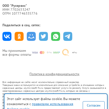
ООО "Русервис"
ИНН 7702633247
ОГРН 1077746335776
Поделиться в соц. сетях:
Мы принимаем
все формы оплаты
Политика конфиденциальности
Вся информация на сайте носит исключительно справочный характер.
Товарные знаки используются исключительно для описания устройств, в отношении которых
сервисные центры uly.microsoft-fix.ru предоставляют услуги по ремонту. Услуги оказываются в
неавторизованных сервисных центрах uly.microsoft-fix.ru, которые не связаны с
правообладателями товарных знаков или их официальными представителями.
Ремонт осуществляется для устройств, уже введенных в гражданский оборот в соответствии
Этот сайт использует файлы cookie. Вы можете
со статьей 1487 ГК РФ.
Использование товарных знаков не преследует цели индивидуализации услуг или введения
ознакомиться с
правилами использования
Согласен
потребителей в заблуждение, а служит для информирования о предоставляемых услугах по
ремонту техники указанных брендов.