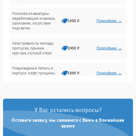
Электрические и системные сбои
Поломка клавиатуры:
Интерфейсные проблемы
неработающие клавиши,
2500 ₽
Подробнее →
залипание, отсутствие
подсветки
Батарея
Неисправность тачпада:
Сеть и интернет
пропуски, прыжки
3000 ₽
Подробнее →
курсора, полный отказ
Система охлаждения
Повреждение петель и
корпуса: люфт, трещины,
3500 ₽
Подробнее →
деформация
Проблемы аккумулятора:
быстрая разрядка,
2500 ₽
Подробнее →
невозможность зарядки,
вздутие
У Вас остались вопросы?
Оставьте заявку, мы свяжемся с Вами в ближайшее
Неисправность зарядного
время
устройства или разъёма
2000 ₽
Подробнее →
питания