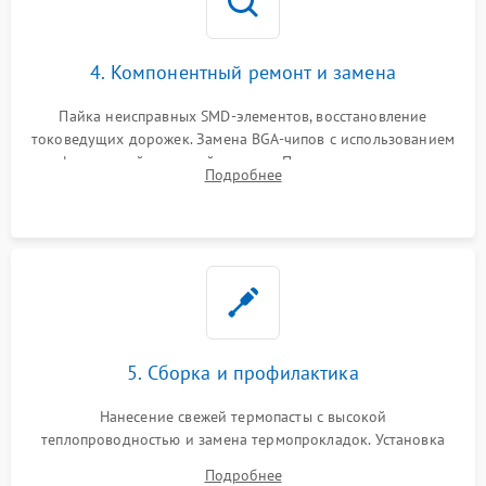
4. Компонентный ремонт и замена
Пайка неисправных SMD-элементов, восстановление
токоведущих дорожек. Замена BGA-чипов с использованием
инфракрасной паяльной станции. Прошивка микросхемы
Подробнее
BIOS или замена поврежденных портов USB
5. Сборка и профилактика
Нанесение свежей термопасты с высокой
теплопроводностью и замена термопрокладок. Установка
системы охлаждения, подключение всех внутренних
Подробнее
шлейфов, модулей памяти и накопителей. Предварительная