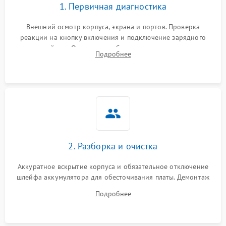
1. Первичная диагностика
Внешний осмотр корпуса, экрана и портов. Проверка
реакции на кнопку включения и подключение зарядного
устройства. Оценка потребления тока с помощью
Подробнее
лабораторного блока питания для локализации проблемы.
2. Разборка и очистка
Аккуратное вскрытие корпуса и обязательное отключение
шлейфа аккумулятора для обесточивания платы. Демонтаж
системы охлаждения, очистка кулера от пыли и удаление
Подробнее
высохшей термопасты с кристаллов чипов.