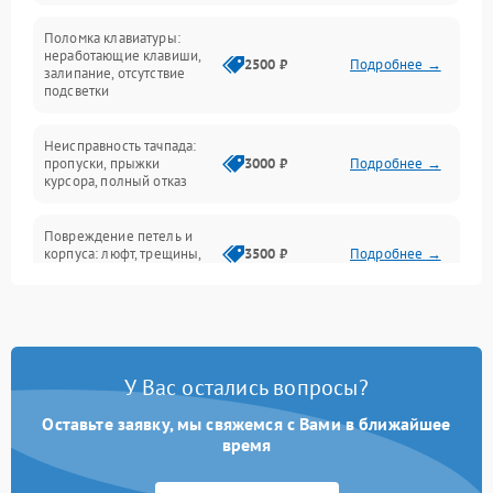
Поломка клавиатуры:
Интерфейсные проблемы
неработающие клавиши,
2500 ₽
Подробнее →
залипание, отсутствие
подсветки
Батарея
Неисправность тачпада:
Сеть и интернет
пропуски, прыжки
3000 ₽
Подробнее →
курсора, полный отказ
Система охлаждения
Повреждение петель и
корпуса: люфт, трещины,
3500 ₽
Подробнее →
деформация
Проблемы аккумулятора:
быстрая разрядка,
2500 ₽
Подробнее →
невозможность зарядки,
вздутие
У Вас остались вопросы?
Оставьте заявку, мы свяжемся с Вами в ближайшее
Неисправность зарядного
время
устройства или разъёма
2000 ₽
Подробнее →
питания