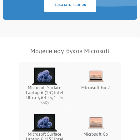
Заказать звонок
Перегрев из‑за пыли,
износа термопасты или
2500 ₽
Подробнее →
неисправности кулера
Выход из строя SSD или
HDD: медленная загрузка,
3000 ₽
Подробнее →
ошибки чтения,
пропадание диска
Модели ноутбуков Microsoft
Неисправность
оперативной памяти:
2000 ₽
Подробнее →
вылеты приложений,
синие экраны
Microsoft Surface
Microsoft Go 2
Laptop 6 (13", Intel
Проблемы Wi‑Fi или
Ultra 7, 64 ГБ, 1 ТБ
2500 ₽
Подробнее →
Bluetooth модулей
SSD)
Microsoft Surface
Microsoft Go
Laptop 6 (15", Intel