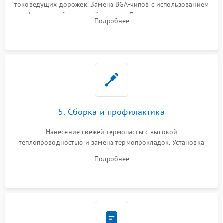
токоведущих дорожек. Замена BGA-чипов с использованием
инфракрасной паяльной станции. Прошивка микросхемы
Подробнее
BIOS или замена поврежденных портов USB
5. Сборка и профилактика
Нанесение свежей термопасты с высокой
теплопроводностью и замена термопрокладок. Установка
системы охлаждения, подключение всех внутренних
Подробнее
шлейфов, модулей памяти и накопителей. Предварительная
сборка корпуса.