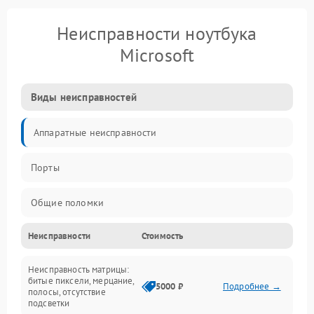
Неисправности ноутбука
Microsoft
Виды неисправностей
Аппаратные неисправности
Порты
Общие поломки
Неисправности
Стоимость
Устройства
Неисправность матрицы:
Программные ошибки
битые пиксели, мерцание,
5000 ₽
Подробнее →
полосы, отсутствие
подсветки
Электрические и системные сбои