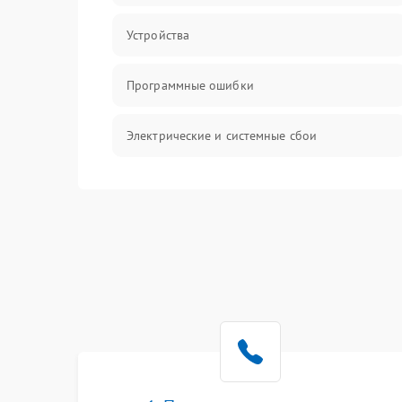
Устройства
Программные ошибки
Электрические и системные сбои
Интерфейсные проблемы
Батарея
Сеть и интернет
Система охлаждения