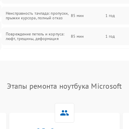
Неисправность тачпада: пропуски,
85 мин
1 год
прыжки курсора, полный отказ
Повреждение петель и корпуса:
85 мин
1 год
люфт, трещины, деформация
Проблемы аккумулятора: быстрая
разрядка, невозможность зарядки,
85 мин
1 год
вздутие
Неисправность зарядного
85 мин
1 год
Этапы ремонта ноутбука Microsoft
устройства или разъёма питания
Перегрев из‑за пыли, износа
термопасты или неисправности
75 мин
1 год
кулера
Выход из строя SSD или HDD: