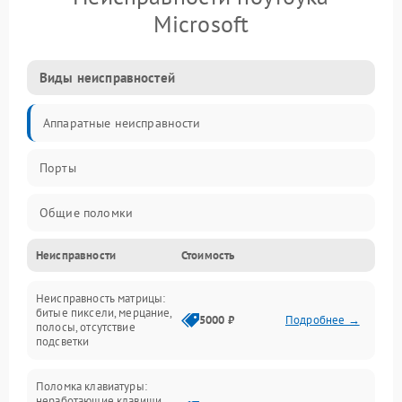
Microsoft
Виды неисправностей
Аппаратные неисправности
Порты
Общие поломки
Неисправности
Стоимость
Устройства
Неисправность матрицы:
Программные ошибки
битые пиксели, мерцание,
5000 ₽
Подробнее →
полосы, отсутствие
подсветки
Электрические и системные сбои
Поломка клавиатуры:
Интерфейсные проблемы
неработающие клавиши,