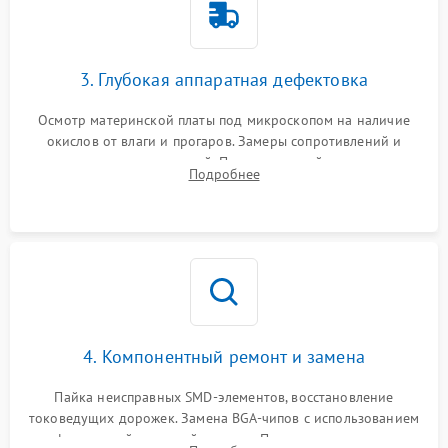
3. Глубокая аппаратная дефектовка
Осмотр материнской платы под микроскопом на наличие
окислов от влаги и прогаров. Замеры сопротивлений и
дежурных напряжений. Проверка цепей питания,
Подробнее
мультиконтроллера, процессора и видеочипа.
4. Компонентный ремонт и замена
Пайка неисправных SMD-элементов, восстановление
токоведущих дорожек. Замена BGA-чипов с использованием
инфракрасной паяльной станции. Прошивка микросхемы