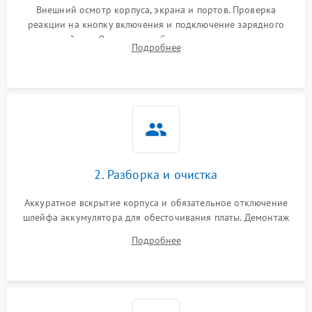
неисправности кулера
Внешний осмотр корпуса, экрана и портов. Проверка
реакции на кнопку включения и подключение зарядного
устройства. Оценка потребления тока с помощью
Выход из строя SSD или
Подробнее
HDD: медленная загрузка,
лабораторного блока питания для локализации проблемы.
3000 ₽
Подробнее →
ошибки чтения,
пропадание диска
Неисправность
оперативной памяти:
2000 ₽
Подробнее →
вылеты приложений,
синие экраны
2. Разборка и очистка
Проблемы Wi‑Fi или
2500 ₽
Подробнее →
Bluetooth модулей
Аккуратное вскрытие корпуса и обязательное отключение
шлейфа аккумулятора для обесточивания платы. Демонтаж
системы охлаждения, очистка кулера от пыли и удаление
Подробнее
высохшей термопасты с кристаллов чипов.