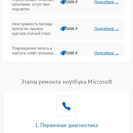
2500 ₽
Подробнее →
залипание, отсутствие
подсветки
Батарея
Неисправность тачпада:
Сеть и интернет
пропуски, прыжки
3000 ₽
Подробнее →
курсора, полный отказ
Система охлаждения
Повреждение петель и
корпуса: люфт, трещины,
3500 ₽
Подробнее →
деформация
Проблемы аккумулятора:
быстрая разрядка,
2500 ₽
Подробнее →
Этапы ремонта ноутбука Microsoft
невозможность зарядки,
вздутие
Неисправность зарядного
устройства или разъёма
2000 ₽
Подробнее →
питания
1. Первичная диагностика
Перегрев из‑за пыли,
износа термопасты или
2500 ₽
Подробнее →