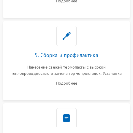
Подробнее
BIOS или замена поврежденных портов USB
5. Сборка и профилактика
Нанесение свежей термопасты с высокой
теплопроводностью и замена термопрокладок. Установка
системы охлаждения, подключение всех внутренних
Подробнее
шлейфов, модулей памяти и накопителей. Предварительная
сборка корпуса.