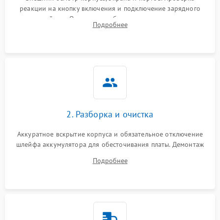
реакции на кнопку включения и подключение зарядного
устройства. Оценка потребления тока с помощью
Выход из строя SSD или
Подробнее
HDD: медленная загрузка,
лабораторного блока питания для локализации проблемы.
3000 ₽
Подробнее →
ошибки чтения,
пропадание диска
Неисправность
оперативной памяти:
2000 ₽
Подробнее →
вылеты приложений,
синие экраны
2. Разборка и очистка
Проблемы Wi‑Fi или
2500 ₽
Подробнее →
Bluetooth модулей
Аккуратное вскрытие корпуса и обязательное отключение
шлейфа аккумулятора для обесточивания платы. Демонтаж
системы охлаждения, очистка кулера от пыли и удаление
Подробнее
высохшей термопасты с кристаллов чипов.