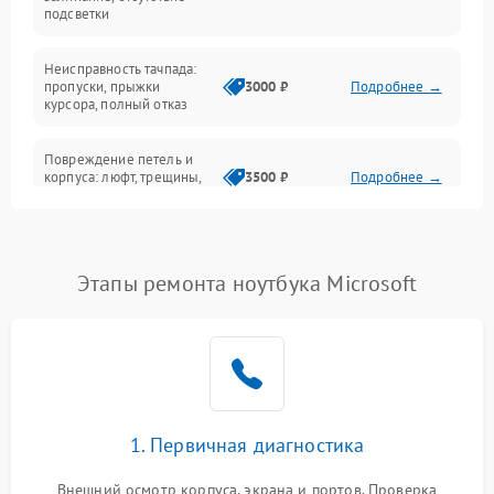
подсветки
Батарея
Неисправность тачпада:
Сеть и интернет
пропуски, прыжки
3000 ₽
Подробнее →
курсора, полный отказ
Система охлаждения
Повреждение петель и
корпуса: люфт, трещины,
3500 ₽
Подробнее →
деформация
Проблемы аккумулятора:
быстрая разрядка,
2500 ₽
Подробнее →
Этапы ремонта ноутбука Microsoft
невозможность зарядки,
вздутие
Неисправность зарядного
устройства или разъёма
2000 ₽
Подробнее →
питания
1. Первичная диагностика
Перегрев из‑за пыли,
износа термопасты или
2500 ₽
Подробнее →
неисправности кулера
Внешний осмотр корпуса, экрана и портов. Проверка