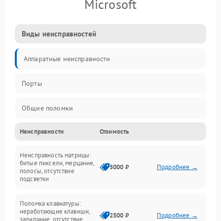
Microsoft
Виды неисправностей
Аппаратные неисправности
Порты
Общие поломки
Неисправности
Стоимость
Устройства
Неисправность матрицы:
Программные ошибки
битые пиксели, мерцание,
5000 ₽
Подробнее →
полосы, отсутствие
подсветки
Электрические и системные сбои
Поломка клавиатуры:
Интерфейсные проблемы
неработающие клавиши,
2500 ₽
Подробнее →
залипание, отсутствие