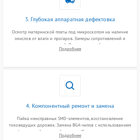
3. Глубокая аппаратная дефектовка
Осмотр материнской платы под микроскопом на наличие
окислов от влаги и прогаров. Замеры сопротивлений и
дежурных напряжений. Проверка цепей питания,
Подробнее
мультиконтроллера, процессора и видеочипа.
4. Компонентный ремонт и замена
Пайка неисправных SMD-элементов, восстановление
токоведущих дорожек. Замена BGA-чипов с использованием
инфракрасной паяльной станции. Прошивка микросхемы
Подробнее
BIOS или замена поврежденных портов USB