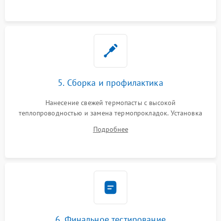
5. Сборка и профилактика
Нанесение свежей термопасты с высокой
теплопроводностью и замена термопрокладок. Установка
системы охлаждения, подключение всех внутренних
Подробнее
шлейфов, модулей памяти и накопителей. Предварительная
сборка корпуса.
6. Финальное тестирование