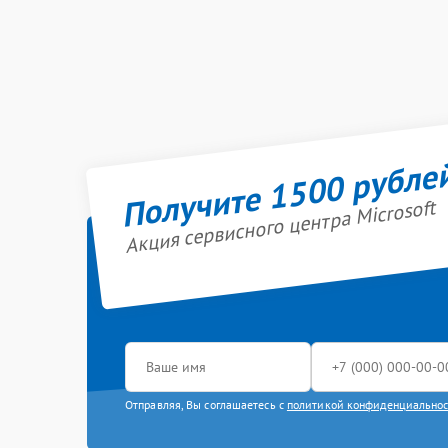
Получите 1500 рубле
Акция сервисного центра Microsoft
Отправляя, Вы соглашаетесь с
политикой конфиденциально