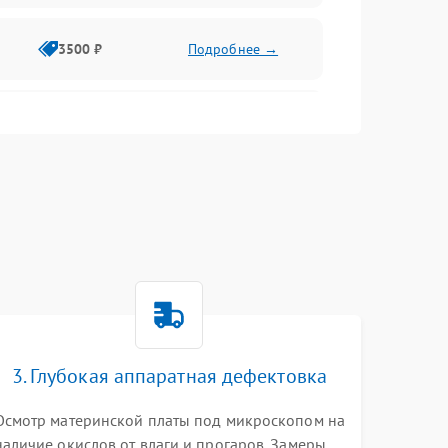
3500 ₽
Подробнее →
2500 ₽
Подробнее →
2000 ₽
Подробнее →
2500 ₽
Подробнее →
3. Глубокая аппаратная дефектовка
3000 ₽
Подробнее →
Осмотр материнской платы под микроскопом на
наличие окислов от влаги и прогаров. Замеры