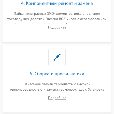
4. Компонентный ремонт и замена
Пайка неисправных SMD-элементов, восстановление
токоведущих дорожек. Замена BGA-чипов с использованием
инфракрасной паяльной станции. Прошивка микросхемы
Подробнее
BIOS или замена поврежденных портов USB
5. Сборка и профилактика
Нанесение свежей термопасты с высокой
теплопроводностью и замена термопрокладок. Установка
системы охлаждения, подключение всех внутренних
Подробнее
шлейфов, модулей памяти и накопителей. Предварительная
сборка корпуса.