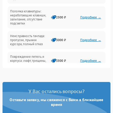
Электрические и системные сбои
Поломка клавиатуры:
Интерфейсные проблемы
неработающие клавиши,
2500 ₽
Подробнее →
залипание, отсутствие
подсветки
Батарея
Неисправность тачпада:
Сеть и интернет
пропуски, прыжки
3000 ₽
Подробнее →
курсора, полный отказ
Система охлаждения
Повреждение петель и
корпуса: люфт, трещины,
3500 ₽
Подробнее →
деформация
Проблемы аккумулятора:
быстрая разрядка,
2500 ₽
Подробнее →
невозможность зарядки,
вздутие
У Вас остались вопросы?
Оставьте заявку, мы свяжемся с Вами в ближайшее
Неисправность зарядного
время
устройства или разъёма
2000 ₽
Подробнее →
питания