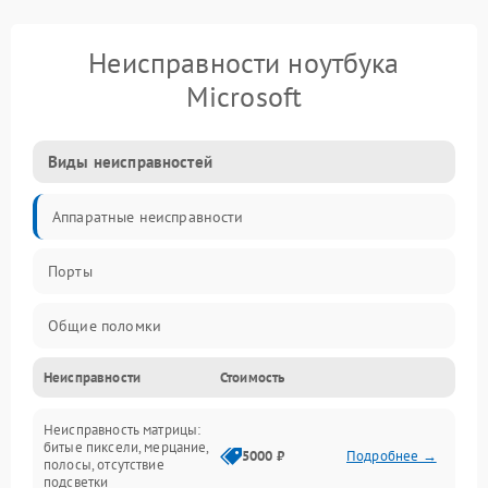
Неисправности ноутбука
Microsoft
Виды неисправностей
Аппаратные неисправности
Порты
Общие поломки
Неисправности
Стоимость
Устройства
Неисправность матрицы:
Программные ошибки
битые пиксели, мерцание,
5000 ₽
Подробнее →
полосы, отсутствие
подсветки