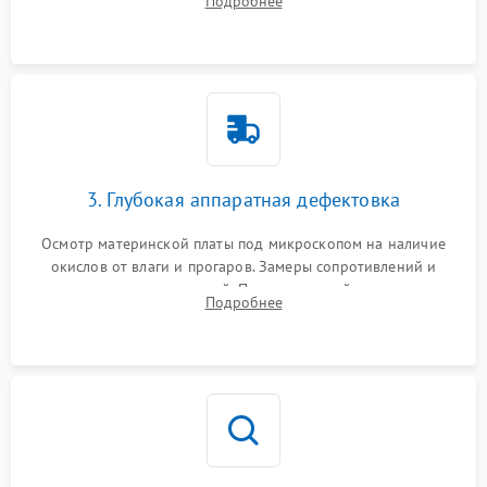
Подробнее
высохшей термопасты с кристаллов чипов.
3. Глубокая аппаратная дефектовка
Осмотр материнской платы под микроскопом на наличие
окислов от влаги и прогаров. Замеры сопротивлений и
дежурных напряжений. Проверка цепей питания,
Подробнее
мультиконтроллера, процессора и видеочипа.