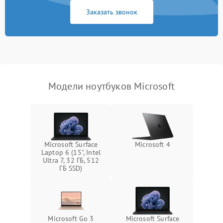
Заказать звонок
Перегрев из‑за пыли,
износа термопасты или
2500 ₽
Подробнее →
неисправности кулера
Выход из строя SSD или
HDD: медленная загрузка,
3000 ₽
Подробнее →
ошибки чтения,
пропадание диска
Модели ноутбуков Microsoft
Неисправность
оперативной памяти:
2000 ₽
Подробнее →
вылеты приложений,
синие экраны
Microsoft Surface
Microsoft 4
Laptop 6 (15", Intel
Проблемы Wi‑Fi или
Ultra 7, 32 ГБ, 512
2500 ₽
Подробнее →
Bluetooth модулей
ГБ SSD)
Microsoft Go 3
Microsoft Surface