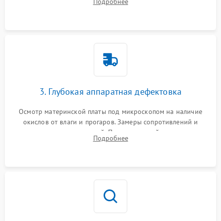
Подробнее
высохшей термопасты с кристаллов чипов.
3. Глубокая аппаратная дефектовка
Осмотр материнской платы под микроскопом на наличие
окислов от влаги и прогаров. Замеры сопротивлений и
дежурных напряжений. Проверка цепей питания,
Подробнее
мультиконтроллера, процессора и видеочипа.