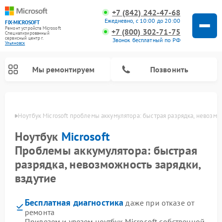
+7 (842) 242-47-68
Ежедневно, с 10:00 до 20:00
FIX-MICROSOFT
Ремонт устройств Microsoft
+7 (800) 302-71-75
Специализированный
cервисный центр г.
Звонок бесплатный по РФ
Ульяновск
Мы ремонтируем
Позвонить
овске
Ноутбук Microsoft проблемы аккумулятора: быстрая разрядка, невозмо
Ноутбук
Microsoft
Проблемы аккумулятора: быстрая
разрядка, невозможность зарядки,
вздутие
Бесплатная диагностика
даже при отказе от
ремонта
Привезем и увезем ноутбук Microsoft собственной