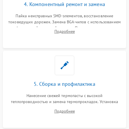
4. Компонентный ремонт и замена
Пайка неисправных SMD-элементов, восстановление
токоведущих дорожек. Замена BGA-чипов с использованием
инфракрасной паяльной станции. Прошивка микросхемы
Подробнее
BIOS или замена поврежденных портов USB
5. Сборка и профилактика
Нанесение свежей термопасты с высокой
теплопроводностью и замена термопрокладок. Установка
системы охлаждения, подключение всех внутренних
Подробнее
шлейфов, модулей памяти и накопителей. Предварительная
сборка корпуса.