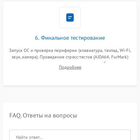
6. Финальное тестирование
Запуск ОС и проверка периферии (клавиатура, тачпад, Wi-Fi,
звук, камера). Проведение стресс-тестов (AIDA64, FurMark)
для контроля температурного режима и стабильности
Подробнее
системы под пиковой нагрузкой.
FAQ. Ответы на вопросы