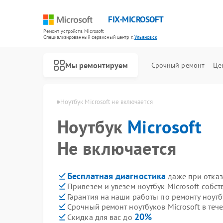
FIX-MICROSOFT
Ремонт устройств Microsoft
Специализированный cервисный центр г.
Ульяновск
Мы ремонтируем
Срочный ремонт
Це
crosoft в Ульяновске
Ноутбук Microsoft не включается
Ноутбук
Microsoft
Не включается
Бесплатная диагностика
даже при отказ
Привезем и увезем ноутбук Microsoft собс
Гарантия на наши работы по ремонту ноутб
Срочный ремонт ноутбуков Microsoft в теч
20%
Скидка для вас до