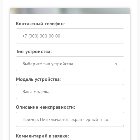
повреждением текстолита платы. Дальнейший
ремонт становится невозможным, и устройство
можно будет только списать.
Контактный телефон:
Своевременное обращение в специализированный
сервисный центр Microsoft гарантирует, что ваш
ноут получит квалифицированную помощь.
Инженеры подберут компоненты, соответствующие
заводским спецификациям, и выполнят работу с
Тип устройства:
соблюдением температурных режимов. После
такого вмешательства ноутбук прослужит еще долго
Выберите тип устройства
без риска рецидива.
Модель устройства:
Описание неисправности:
Комментарий к заявке: