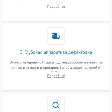
системы охлаждения, очистка кулера от пыли и удаление
Подробнее
высохшей термопасты с кристаллов чипов.
3. Глубокая аппаратная дефектовка
Осмотр материнской платы под микроскопом на наличие
окислов от влаги и прогаров. Замеры сопротивлений и
дежурных напряжений. Проверка цепей питания,
Подробнее
мультиконтроллера, процессора и видеочипа.