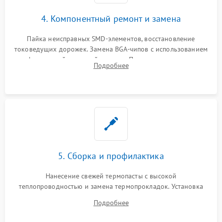
4. Компонентный ремонт и замена
Пайка неисправных SMD-элементов, восстановление
токоведущих дорожек. Замена BGA-чипов с использованием
инфракрасной паяльной станции. Прошивка микросхемы
Подробнее
BIOS или замена поврежденных портов USB
5. Сборка и профилактика
Нанесение свежей термопасты с высокой
теплопроводностью и замена термопрокладок. Установка
системы охлаждения, подключение всех внутренних
Подробнее
шлейфов, модулей памяти и накопителей. Предварительная
сборка корпуса.