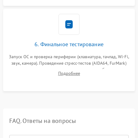
6. Финальное тестирование
Запуск ОС и проверка периферии (клавиатура, тачпад, Wi-Fi,
звук, камера). Проведение стресс-тестов (AIDA64, FurMark)
для контроля температурного режима и стабильности
Подробнее
системы под пиковой нагрузкой.
FAQ. Ответы на вопросы