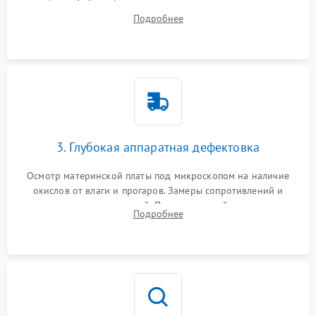
системы охлаждения, очистка кулера от пыли и удаление
Подробнее
высохшей термопасты с кристаллов чипов.
3. Глубокая аппаратная дефектовка
Осмотр материнской платы под микроскопом на наличие
окислов от влаги и прогаров. Замеры сопротивлений и
дежурных напряжений. Проверка цепей питания,
Подробнее
мультиконтроллера, процессора и видеочипа.