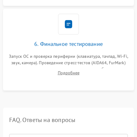
6. Финальное тестирование
Запуск ОС и проверка периферии (клавиатура, тачпад, Wi-Fi,
звук, камера). Проведение стресс-тестов (AIDA64, FurMark)
для контроля температурного режима и стабильности
Подробнее
системы под пиковой нагрузкой.
FAQ. Ответы на вопросы