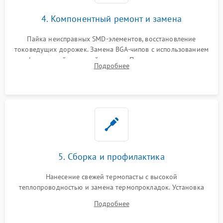
4. Компонентный ремонт и замена
Пайка неисправных SMD-элементов, восстановление
токоведущих дорожек. Замена BGA-чипов с использованием
инфракрасной паяльной станции. Прошивка микросхемы
Подробнее
BIOS или замена поврежденных портов USB
5. Сборка и профилактика
Нанесение свежей термопасты с высокой
теплопроводностью и замена термопрокладок. Установка
системы охлаждения, подключение всех внутренних
Подробнее
шлейфов, модулей памяти и накопителей. Предварительная
сборка корпуса.