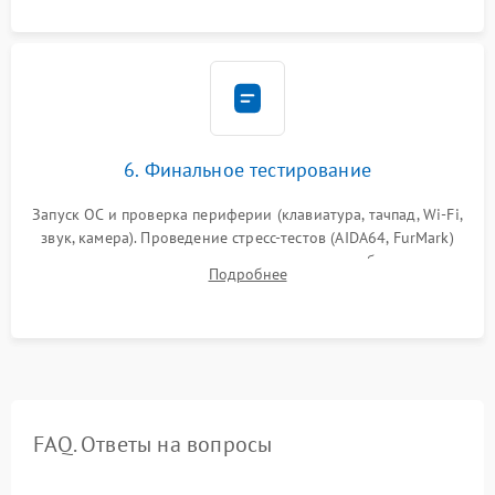
сборка корпуса.
6. Финальное тестирование
Запуск ОС и проверка периферии (клавиатура, тачпад, Wi-Fi,
звук, камера). Проведение стресс-тестов (AIDA64, FurMark)
для контроля температурного режима и стабильности
Подробнее
системы под пиковой нагрузкой.
FAQ. Ответы на вопросы