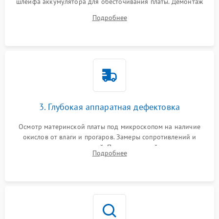
шлейфа аккумулятора для обесточивания платы. Демонтаж
системы охлаждения, очистка кулера от пыли и удаление
Подробнее
высохшей термопасты с кристаллов чипов.
3. Глубокая аппаратная дефектовка
Осмотр материнской платы под микроскопом на наличие
окислов от влаги и прогаров. Замеры сопротивлений и
дежурных напряжений. Проверка цепей питания,
Подробнее
мультиконтроллера, процессора и видеочипа.