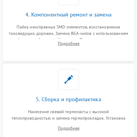
4. Компонентный ремонт и замена
Пайка неисправных SMD-элементов, восстановление
токоведущих дорожек. Замена BGA-чипов с использованием
инфракрасной паяльной станции. Прошивка микросхемы
Подробнее
BIOS или замена поврежденных портов USB
5. Сборка и профилактика
Нанесение свежей термопасты с высокой
теплопроводностью и замена термопрокладок. Установка
системы охлаждения, подключение всех внутренних
Подробнее
шлейфов, модулей памяти и накопителей. Предварительная