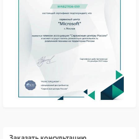
проверить его на другом устройстве — возможно,
проблема именно в носителе.
Основные причины выхода
привода из строя
К сбоям в работе оптического привода могут
привести:
загрязнение лазерной головки;
износ механических компонентов привода;
повреждение шлейфа или разъема подключения;
сбои в работе драйверов или прошивки.
Ремонт Microsoft требует специализированного
инструмента и знаний конструкции ноута.
Самостоятельные попытки разобрать устройство
могут усугубить ситуацию.
Преимущества обращения в
авторизованный сервисный
центр
Заказать консультацию