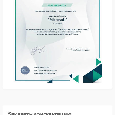
причину неисправности и устранить ее с
минимальными рисками для устройства. Наши
специалисты располагают необходимым
оборудованием для детальной диагностики.
Сервисный центр Microsoft предлагает следующие
услуги:
комплексную проверку всех узлов материнской
платы;
замену вышедших из строя компонентов на
оригинальные запчасти;
восстановление контактных групп и дорожек;
финальное тестирование работоспособности
ноута после ремонта.
Обращаясь в сервисный центр Microsoft, вы
получаете гарантию на выполненные работы и
уверенность в том, что ремонт проведен с
соблюдением всех технологических требований.
Мы обеспечиваем оперативное устранение
неисправностей и возвращаем вашему ноуту
полную функциональность.
Заказать консультацию