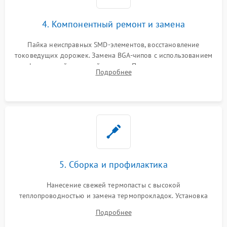
4. Компонентный ремонт и замена
Пайка неисправных SMD-элементов, восстановление
токоведущих дорожек. Замена BGA-чипов с использованием
инфракрасной паяльной станции. Прошивка микросхемы
Подробнее
BIOS или замена поврежденных портов USB
5. Сборка и профилактика
Нанесение свежей термопасты с высокой
теплопроводностью и замена термопрокладок. Установка
системы охлаждения, подключение всех внутренних
Подробнее
шлейфов, модулей памяти и накопителей. Предварительная