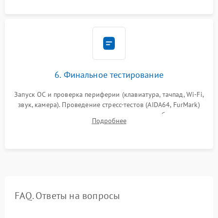
сборка корпуса.
6. Финальное тестирование
Запуск ОС и проверка периферии (клавиатура, тачпад, Wi-Fi,
звук, камера). Проведение стресс-тестов (AIDA64, FurMark)
для контроля температурного режима и стабильности
Подробнее
системы под пиковой нагрузкой.
FAQ. Ответы на вопросы