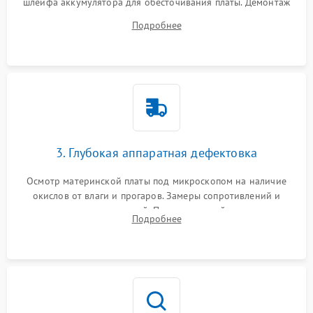
шлейфа аккумулятора для обесточивания платы. Демонтаж
системы охлаждения, очистка кулера от пыли и удаление
Подробнее
высохшей термопасты с кристаллов чипов.
3. Глубокая аппаратная дефектовка
Осмотр материнской платы под микроскопом на наличие
окислов от влаги и прогаров. Замеры сопротивлений и
дежурных напряжений. Проверка цепей питания,
Подробнее
мультиконтроллера, процессора и видеочипа.