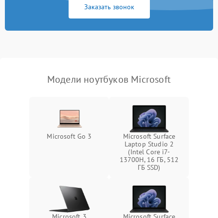
Заказать звонок
Перегрев из‑за пыли,
износа термопасты или
2500 ₽
Подробнее →
неисправности кулера
Выход из строя SSD или
HDD: медленная загрузка,
3000 ₽
Подробнее →
ошибки чтения,
пропадание диска
Модели ноутбуков Microsoft
Неисправность
оперативной памяти:
2000 ₽
Подробнее →
вылеты приложений,
синие экраны
Microsoft Go 3
Microsoft Surface
Laptop Studio 2
Проблемы Wi‑Fi или
(Intel Core i7-
2500 ₽
Подробнее →
Bluetooth модулей
13700H, 16 ГБ, 512
ГБ SSD)
Microsoft 3
Microsoft Surface