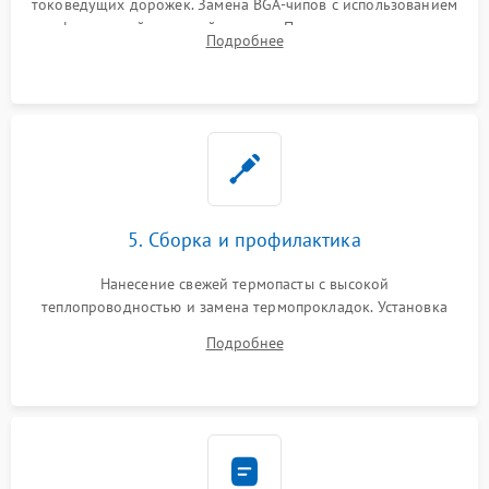
токоведущих дорожек. Замена BGA-чипов с использованием
инфракрасной паяльной станции. Прошивка микросхемы
Подробнее
BIOS или замена поврежденных портов USB
5. Сборка и профилактика
Нанесение свежей термопасты с высокой
теплопроводностью и замена термопрокладок. Установка
системы охлаждения, подключение всех внутренних
Подробнее
шлейфов, модулей памяти и накопителей. Предварительная
сборка корпуса.