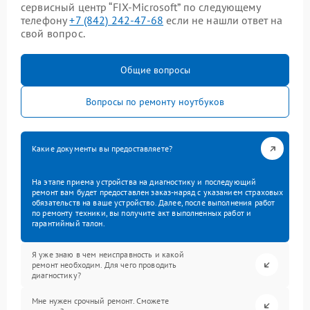
сервисный центр “FIX-Microsoft” по следующему
телефону
+7 (842) 242-47-68
если не нашли ответ на
свой вопрос.
Общие вопросы
Вопросы по ремонту ноутбуков
Какие документы вы предоставляете?
На этапе приема устройства на диагностику и последующий
ремонт вам будет предоставлен заказ-наряд с указанием страховых
обязательств на ваше устройство. Далее, после выполнения работ
по ремонту техники, вы получите акт выполненных работ и
гарантийный талон.
Я уже знаю в чем неисправность и какой
ремонт необходим. Для чего проводить
диагностику?
Мне нужен срочный ремонт. Сможете