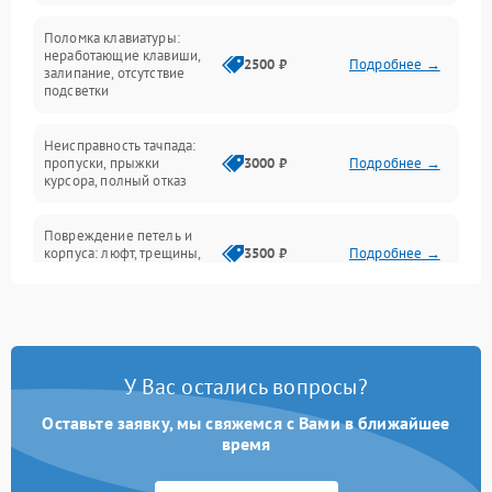
Поломка клавиатуры:
Интерфейсные проблемы
неработающие клавиши,
2500 ₽
Подробнее →
залипание, отсутствие
подсветки
Батарея
Неисправность тачпада:
Сеть и интернет
пропуски, прыжки
3000 ₽
Подробнее →
курсора, полный отказ
Система охлаждения
Повреждение петель и
корпуса: люфт, трещины,
3500 ₽
Подробнее →
деформация
Проблемы аккумулятора:
быстрая разрядка,
2500 ₽
Подробнее →
невозможность зарядки,
вздутие
У Вас остались вопросы?
Оставьте заявку, мы свяжемся с Вами в ближайшее
Неисправность зарядного
время
устройства или разъёма
2000 ₽
Подробнее →
питания