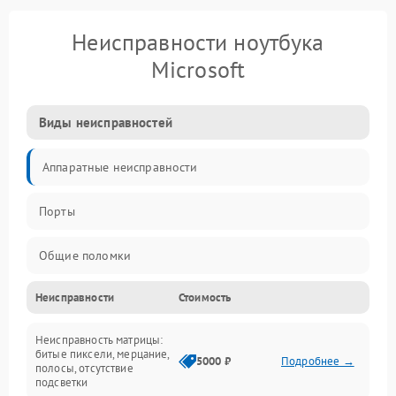
Неисправности ноутбука
Microsoft
Виды неисправностей
Аппаратные неисправности
Порты
Общие поломки
Неисправности
Стоимость
Устройства
Неисправность матрицы:
Программные ошибки
битые пиксели, мерцание,
5000 ₽
Подробнее →
полосы, отсутствие
подсветки
Электрические и системные сбои