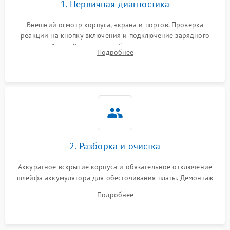
1. Первичная диагностика
Внешний осмотр корпуса, экрана и портов. Проверка
реакции на кнопку включения и подключение зарядного
устройства. Оценка потребления тока с помощью
Подробнее
лабораторного блока питания для локализации проблемы.
2. Разборка и очистка
Аккуратное вскрытие корпуса и обязательное отключение
шлейфа аккумулятора для обесточивания платы. Демонтаж
системы охлаждения, очистка кулера от пыли и удаление
Подробнее
высохшей термопасты с кристаллов чипов.